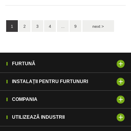
1
2
3
4
...
9
next >
FURTUNĂ
INSTALAȚII PENTRU FURTUNURI
COMPANIA
UTILIZEAZĂ INDUSTRII