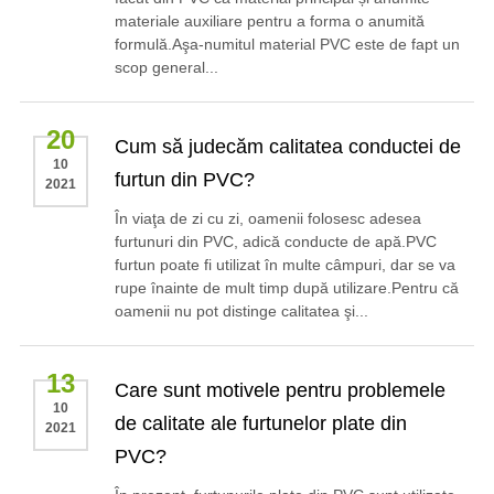
materiale auxiliare pentru a forma o anumită
ES
formulă.Aşa-numitul material PVC este de fapt un
IT
scop general...
RU
AR
20
Cum să judecăm calitatea conductei de
DA
10
furtun din PVC?
PL
2021
RO
În viaţa de zi cu zi, oamenii folosesc adesea
furtunuri din PVC, adică conducte de apă.PVC
HU
furtun poate fi utilizat în multe câmpuri, dar se va
rupe înainte de mult timp după utilizare.Pentru că
oamenii nu pot distinge calitatea şi...
13
Care sunt motivele pentru problemele
10
de calitate ale furtunelor plate din
2021
PVC?