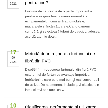
pentru tine?
2021
Furtuna de cauciuc este o parte important ă
pentru a asigura funcționarea normal ă a
echipamentelor, cum ar fi automobilele,
macaralele și încărcătoarele.Când oamenii
cumpără şi selectează tuburi de cauciuc, adesea
acordă atenţie doar...
17
Metodă de întreținere a furtunului de
09
fibră din PVC
2021
Disp8544;Introducerea furtunului din fibră PVC
este un fel de furtun cu avantaje împotriva
îmbătrânirii, care este mai bun şi mai convenabil
de utilizat.De asemenea, include țevi elastice din
latex și țevi sanitare, ca w...
10
Clasificarea, performanța și utilizarea