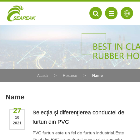
Acasă
Resurse
Name
Name
27
Selecţia şi diferenţierea conductei de
10
EN
furtun din PVC
2021
FR
PVC furtun este un fel de furtun industrial.Este
DE
făcut din PVC ca material principal și anumite