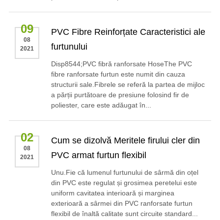
09
PVC Fibre Reinforțate Caracteristici ale
08
furtunului
2021
Disp8544;PVC fibră ranforsate HoseThe PVC
fibre ranforsate furtun este numit din cauza
structurii sale.Fibrele se referă la partea de mijloc
a părții purtătoare de presiune folosind fir de
poliester, care este adăugat în...
02
Cum se dizolvă Meritele firului cler din
08
PVC armat furtun flexibil
2021
Unu.Fie că lumenul furtunului de sârmă din oțel
din PVC este regulat și grosimea peretelui este
uniform cavitatea interioară și marginea
exterioară a sârmei din PVC ranforsate furtun
flexibil de înaltă calitate sunt circuite standard...