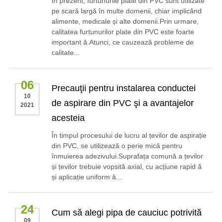
În prezent, furtunurile plate din PVC sunt utilizate
pe scară largă în multe domenii, chiar implicând
alimente, medicale și alte domenii.Prin urmare,
calitatea furtunurilor plate din PVC este foarte
important ă.Atunci, ce cauzează probleme de
calitate...
06
Precauţii pentru instalarea conductei
10
de aspirare din PVC şi a avantajelor
2021
acesteia
În timpul procesului de lucru al țevilor de aspirație
din PVC, se utilizează o perie mică pentru
înmuierea adezivului.Suprafața comună a țevilor
și țevilor trebuie vopsită axial, cu acțiune rapid ă
și aplicație uniform ă...
24
Cum să alegi pipa de cauciuc potrivită
09