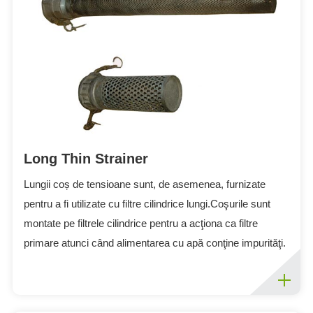
ES
IT
RU
AR
DA
PL
RO
Long Thin Strainer
HU
Lungii coș de tensioane sunt, de asemenea, furnizate
pentru a fi utilizate cu filtre cilindrice lungi.Coşurile sunt
montate pe filtrele cilindrice pentru a acţiona ca filtre
primare atunci când alimentarea cu apă conţine impurităţi.