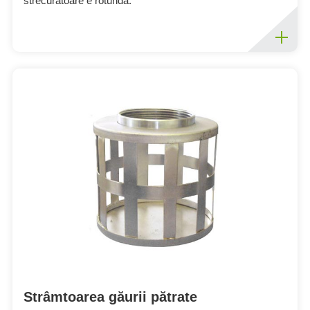
strecurătoare e rotundă.
Strâmtoarea găurii pătrate