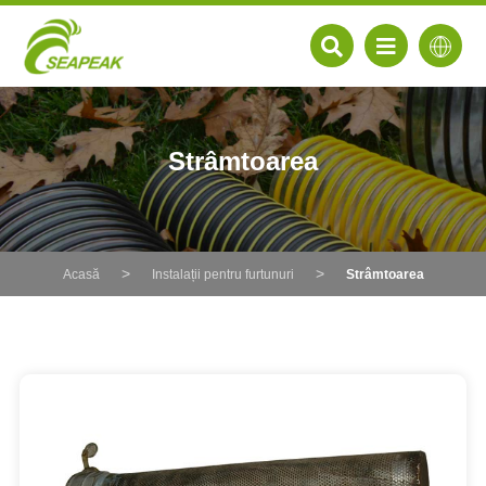
Strâmtoarea
Acasă
Instalații pentru furtunuri
Strâmtoarea
EN
FR
DE