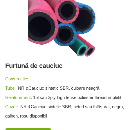
ES
IT
RU
AR
DA
PL
RO
Furtună de cauciuc
HU
Construcție:
Tube:
NR &Cauciuc sintetic SBR, culoare neagră.
Reinforement:
1pl sau 2ply high tense poliester thread împletit
Cover:
NR &Cauciuc sintetic SBR, neted sau înfășurat, negru,
galben, roșu disponibil