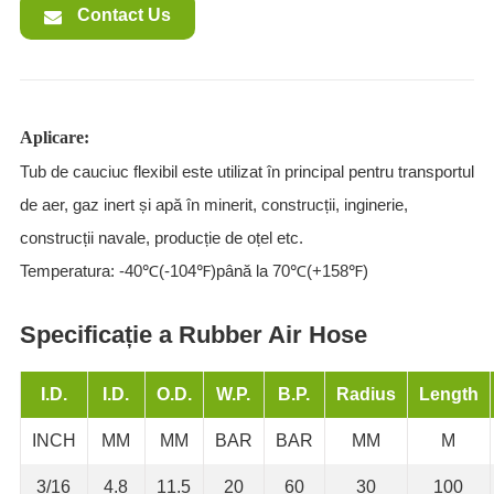
Contact Us
Aplicare:
Tub de cauciuc flexibil este utilizat în principal pentru transportul
de aer, gaz inert și apă în minerit, construcții, inginerie,
construcții navale, producție de oțel etc.
Temperatura: -40℃(-104℉)până la 70℃(+158℉)
Specificație a Rubber Air Hose
I.D.
I.D.
O.D.
W.P.
B.P.
Radius
Length
INCH
MM
MM
BAR
BAR
MM
M
3/16
4.8
11.5
20
60
30
100