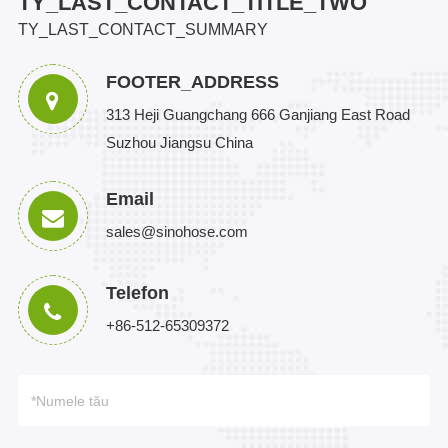
TY_LAST_CONTACT_TITLE_TWO
TY_LAST_CONTACT_SUMMARY
FOOTER_ADDRESS
313 Heji Guangchang 666 Ganjiang East Road
Suzhou Jiangsu China
Email
sales@sinohose.com
Telefon
+86-512-65309372