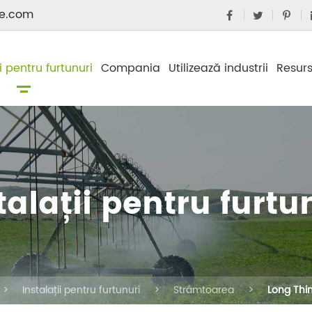
e.com
ii pentru furtunuri
Compania
Utilizează industrii
Resur
talații pentru furtu
Instalații pentru furtunuri
Strâmtoarea
Long Thin