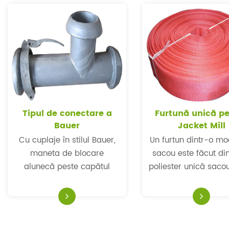
Tipul de conectare a
Furtună unică p
Bauer
Jacket Mill
Cu cuplaje în stilul Bauer,
Un furtun dintr-o m
maneta de blocare
sacou este făcut di
alunecă peste capătul
poliester unică sacou
balului setului și se fixează
de cauciuc neted.Fu
pe buza soclului.Acest set
este foarte flexibil şi
este cunoscut sub numele
presiunii ridicate.
de atașament tip B.
rezistenţă bună la ru