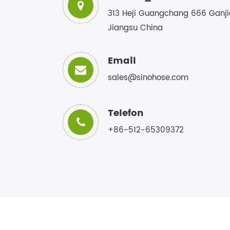
313 Heji Guangchang 666 Ganji
Jiangsu China
Email
sales@sinohose.com
Telefon
+86-512-65309372