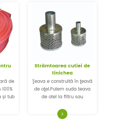
entru
Strâmtoarea cutiei de
tinichea
oară de
Ţeava e construită în ţeavă
n 100%
de oţel.Putem suda teava
 și tub
de otel la filtru sau
rtunul
asambla sfârcul KC la
 rezistă
filtru.
Are o
lare şi