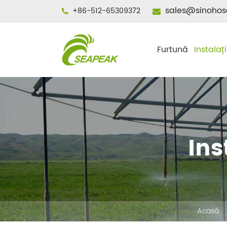
sales@sinohos
+86-512-65309372
Furtună
Instalaț
Ins
Acasă