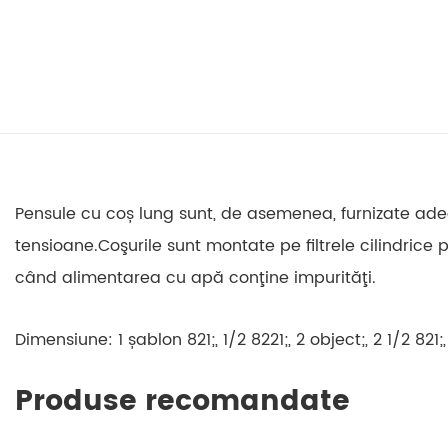
Pensule cu coș lung sunt, de asemenea, furnizate adec
tensioane.Coşurile sunt montate pe filtrele cilindrice 
când alimentarea cu apă conţine impurităţi.
Dimensiune: 1 șablon 821;, 1/2 8221;, 2 object;, 2 1/2 821;, 3
Produse recomandate