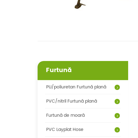
Furtună
PU/poliuretan Furtună plană
PVC/nitril Furtună plană
Furtună de moară
PVC Layplat Hose