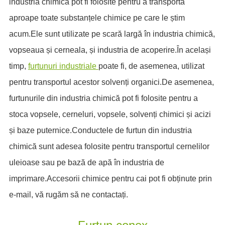
industria chimică pot fi folosite pentru a transporta
ES
aproape toate substanțele chimice pe care le știm
IT
acum.Ele sunt utilizate pe scară largă în industria chimică,
RU
vopseaua și cerneala, și industria de acoperire.În același
AR
timp,
furtunuri industriale
poate fi, de asemenea, utilizat
DA
pentru transportul acestor solvenți organici.De asemenea,
PL
furtunurile din industria chimică pot fi folosite pentru a
RO
HU
stoca vopsele, cerneluri, vopsele, solvenți chimici și acizi
și baze puternice.Conductele de furtun din industria
chimică sunt adesea folosite pentru transportul cernelilor
uleioase sau pe bază de apă în industria de
imprimare.Accesorii chimice pentru cai pot fi obținute prin
e-mail, vă rugăm să ne contactați.